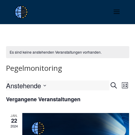
Es sind keine anstehenden Veranstaltungen vorhanden.
Pegelmonitoring
Verans
Ver
Anstehende
Suche
Liste
Ans
Suche
Datum
Nav
und
Vergangene Veranstaltungen
wählen.
Ansich
Naviga
JAN.
22
2024