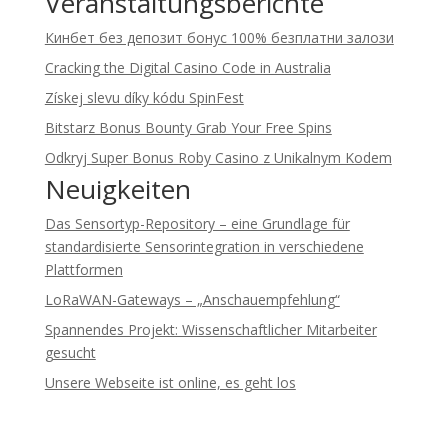
Veranstaltungsberichte
Кинбет без депозит бонус 100% безплатни залози
Cracking the Digital Casino Code in Australia
Získej slevu díky kódu SpinFest
Bitstarz Bonus Bounty Grab Your Free Spins
Odkryj Super Bonus Roby Casino z Unikalnym Kodem
Neuigkeiten
Das Sensortyp-Repository – eine Grundlage für
standardisierte Sensorintegration in verschiedene
Plattformen
LoRaWAN-Gateways – „Anschauempfehlung“
Spannendes Projekt: Wissenschaftlicher Mitarbeiter
gesucht
Unsere Webseite ist online, es geht los