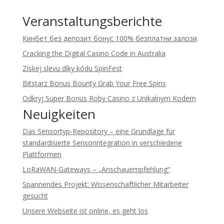
Veranstaltungsberichte
Кинбет без депозит бонус 100% безплатни залози
Cracking the Digital Casino Code in Australia
Získej slevu díky kódu SpinFest
Bitstarz Bonus Bounty Grab Your Free Spins
Odkryj Super Bonus Roby Casino z Unikalnym Kodem
Neuigkeiten
Das Sensortyp-Repository – eine Grundlage für
standardisierte Sensorintegration in verschiedene
Plattformen
LoRaWAN-Gateways – „Anschauempfehlung“
Spannendes Projekt: Wissenschaftlicher Mitarbeiter
gesucht
Unsere Webseite ist online, es geht los