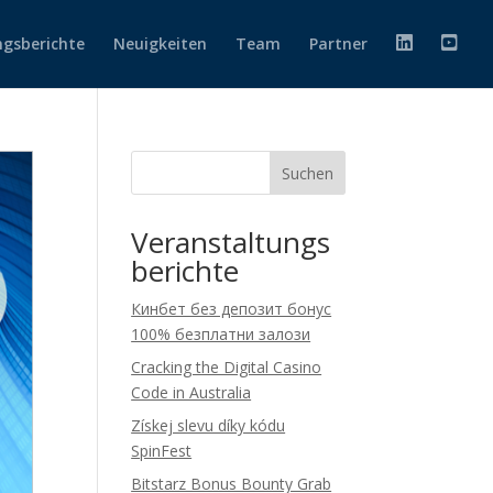
L
Y
ngsberichte
Neuigkeiten
Team
Partner
i
o
n
u
k
t
e
u
d
b
I
e
n
Suchen
Veranstaltungs
berichte
Кинбет без депозит бонус
100% безплатни залози
Cracking the Digital Casino
Code in Australia
Získej slevu díky kódu
SpinFest
Bitstarz Bonus Bounty Grab