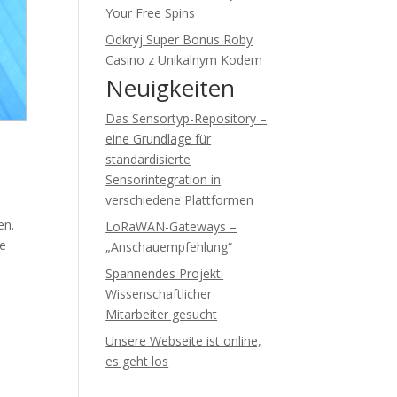
Your Free Spins
Odkryj Super Bonus Roby
Casino z Unikalnym Kodem
Neuigkeiten
Das Sensortyp-Repository –
eine Grundlage für
standardisierte
Sensorintegration in
verschiedene Plattformen
en.
LoRaWAN-Gateways –
ne
„Anschauempfehlung“
Spannendes Projekt:
Wissenschaftlicher
Mitarbeiter gesucht
Unsere Webseite ist online,
es geht los